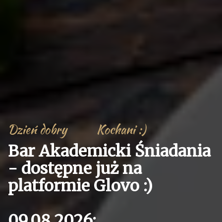
D
z
i
e
ń
d
o
b
r
y
K
o
c
h
a
n
i
:
)
B
a
r
A
k
a
d
e
m
i
c
k
i
Ś
n
i
a
d
a
n
i
a
-
d
o
s
t
ę
p
n
e
j
u
ż
n
a
p
l
a
t
f
o
r
m
i
e
G
l
o
v
o
:
)
0
9
.
0
8
.
2
0
2
6
: