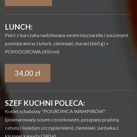
LUNCH:
Pierś z kurczaka nadziewana serem mozzarella i suszonymi
pomidorami w ziołach, ziemniaki, buraki (660 g) +
POMIDOROWA (450 ml)
34,00 zł
SZEF KUCHNI POLECA:
Kotlet schabowy "POGROMCA WAMPIRÓW"
(posmarowany sosem czosnkowym, posypany prażoną
cebulą i świeżym szczypiorkiem), ziemniaki, surówka z
kiszonej kapusty (740 g)