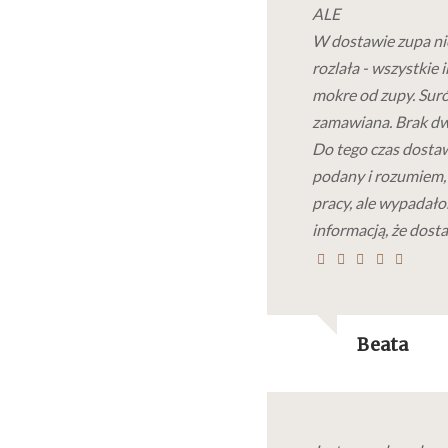
ALE
W dostawie zupa ni
rozlała - wszystkie
mokre od zupy. Suró
zamawiana. Brak d
Do tego czas dostaw
podany i rozumiem, 
pracy, ale wypadało
informacją, że dosta
Beata