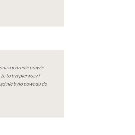
na a jedzenie prawie
że to był pierwszy i
otąd nie było powodu do