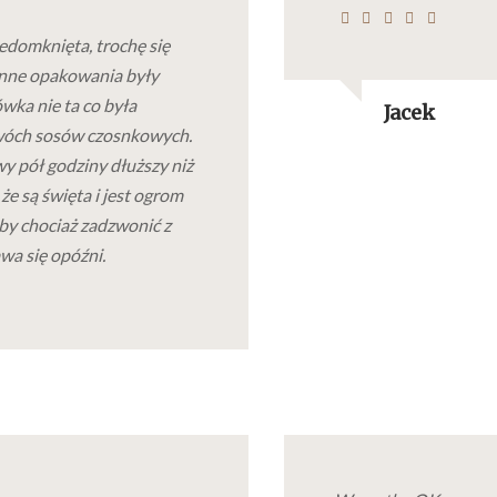
edomknięta, trochę się
 inne opakowania były
wka nie ta co była
Jacek
wóch sosów czosnkowych.
y pół godziny dłuższy niż
że są święta i jest ogrom
by chociaż zadzwonić z
wa się opóźni.