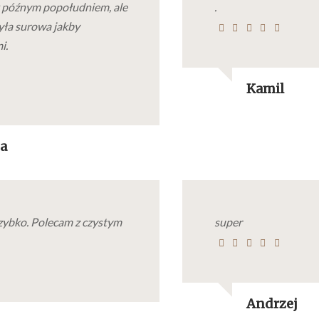
 późnym popołudniem, ale
.
yła surowa jakby
i.
Kamil
a
zybko. Polecam z czystym
super
Andrzej